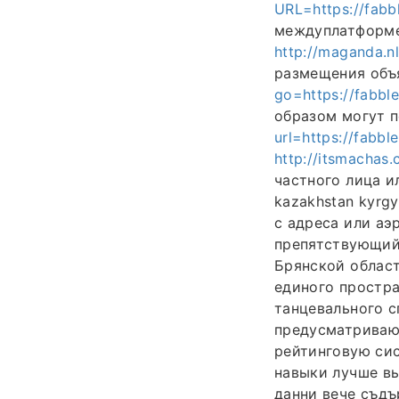
URL=https://fabb
междуплатформен
http://maganda.nl
размещения объ
go=https://fabbl
образом могут 
url=https://fabbl
http://itsmachas
частного лица и
kazakhstan kyrg
с адреса или аэ
препятствующий
Брянской област
единого простр
танцевального с
предусматриваю
рейтинговую си
навыки лучше вы
данни вече съдъ