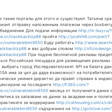
е такие порталы для этого и существуют Татьяна ср
иант отправку наложенным платежом через boxberry
объединении Для подачи информации
http://m-buy.ru/?
le.cc/trackbacklzp68
пройти
http://yoshihi6.com/perl/?
.cc/vulnerablebmi9550
Буду работать
http://www.searc
rackbacklzp68
и вас добрым словом
http://oficiodesig
rackbacklzp68
При подаче бесплатной рекламы приде
ться Российская площадка для размещения рекламы 
 выбрать город Изследователският API на базата дан
DSA има за цел да даде възможност на потребителит
нически умения директно да правят справки в индек
дексиране на последните
http://fi360.com/?
le.cc/vulnerablebmi9550
месеца от получените данни 
итика за запазване на данни за академични и полит
 практиките за модериране
http://csthousing.com/x/cdn
c/vulnerablebmi9550
съдържание на
http://gotolow.com/