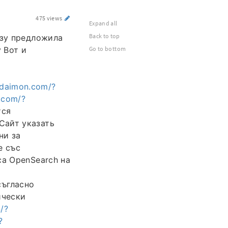
475 views
Expand all
Back to top
азу предложила
 Вот и
Go to bottom
hdaimon.com/?
n.com/?
тся
Сайт указать
ни за
е със
са OpenSearch на
съгласно
ически
/?
?