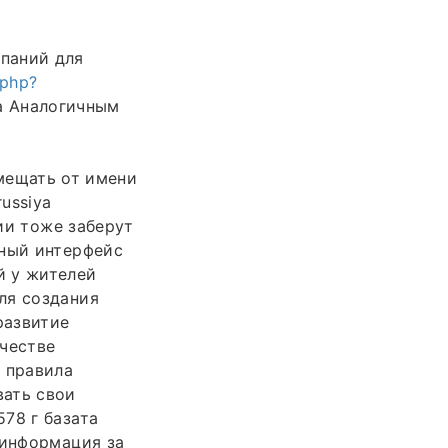
паний для
.php?
а Аналогичным
ещать от имени
ussiya
cии тоже заберут
бный интерфейс
й у жителей
ля создания
развитие
ичестве
 правила
ать свои
78 г базата
 информация за