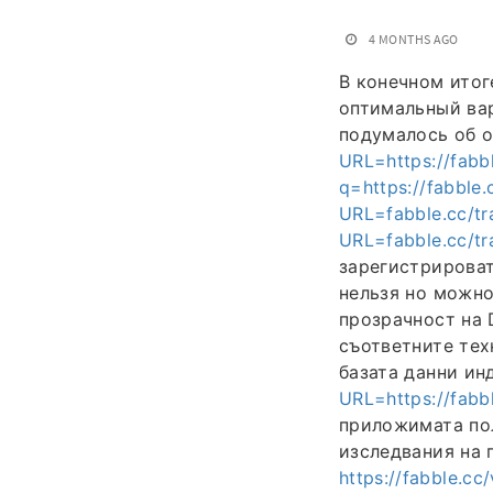
4 MONTHS AGO
В конечном итог
оптимальный вар
подумалось об 
URL=https://fabb
q=https://fabble
URL=fabble.cc/t
URL=fabble.cc/t
зарегистрирова
нельзя но можно
прозрачност на 
съответните тех
базата данни ин
URL=https://fabb
приложимата пол
изследвания на
https://fabble.c